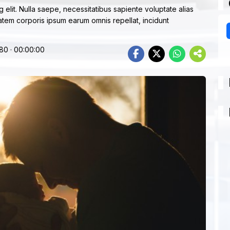
 elit. Nulla saepe, necessitatibus sapiente voluptate alias
tem corporis ipsum earum omnis repellat, incidunt
80 · 00:00:00