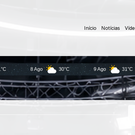
Início
Notícias
Víd
8 Ago
30°C
9 Ago
31°C
1