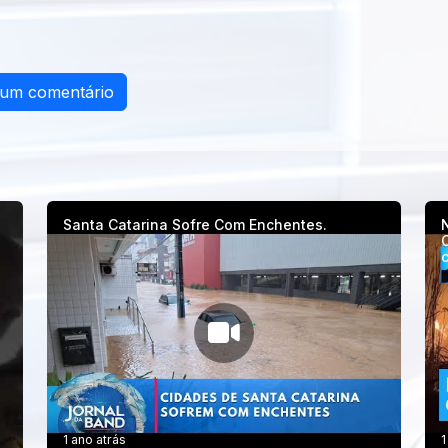
 um comentário
Santa Catarina Sofre Com Enchentes.
C
1 ano atrás
1