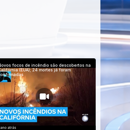
Novos focos de incêndio são descobertos na
alifórnia (EUA); 24 mortes já foram
confirmadas
 ano atrás