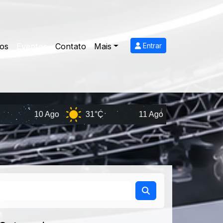
eos
Eventos
Contato
Mais
Entrar
0 Ago
31°C
11 Ago
32°C
12 A